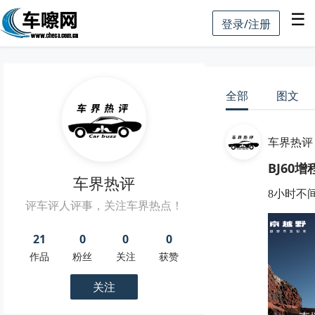
☰
登录/注册
全部
图文
车界热评
BJ60
车界热评
8小时不
评车评人评事，关注车界热点！
21
0
0
0
作品
粉丝
关注
获赞
关注