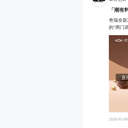
「潮有
奇瑞全新
的“两门高
直播
2026-01-09