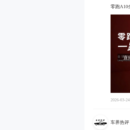
零跑A10
直播
2026-03-24
车界热评