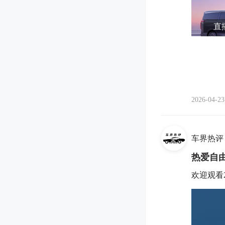
直播
2026-04-23
车界热评
热爱自
欢迎观看2