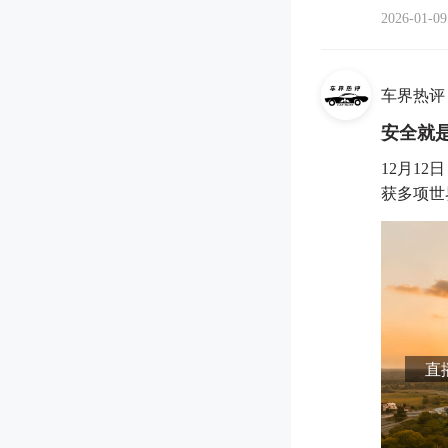
2026-01-09
车界热评
安全就
12月1
获多项世界
直播