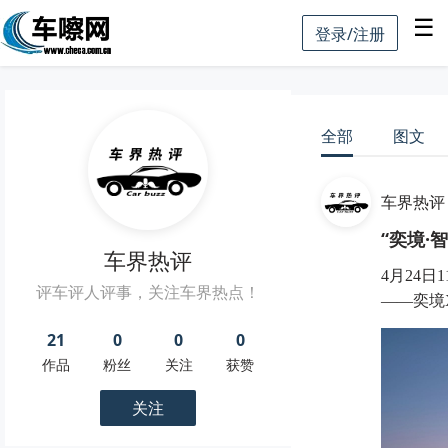
☰
登录/注册
全部
图文
车界热评
“奕境·
车界热评
4月24
评车评人评事，关注车界热点！
——奕境X
21
0
0
0
作品
粉丝
关注
获赞
关注