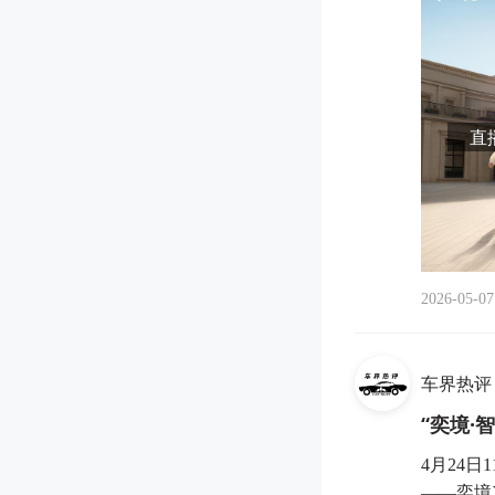
直播
2026-05-07
车界热评
“奕境·
4月24
——奕境X