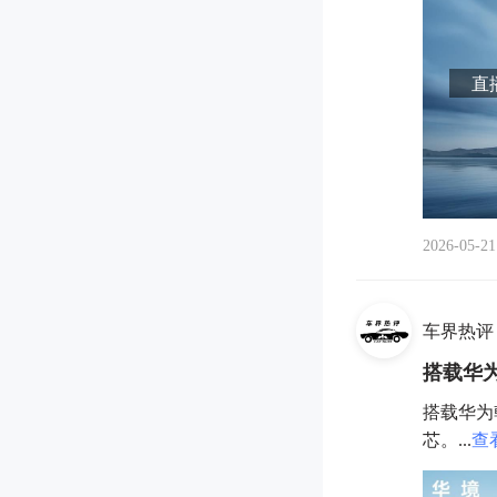
直播
2026-05-21
车界热评
搭载华
搭载华为
芯。...
查