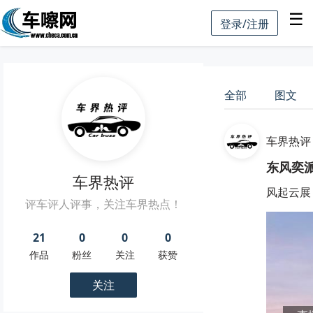
☰
登录/注册
全部
图文
车界热评
东风奕
车界热评
风起云展 
评车评人评事，关注车界热点！
21
0
0
0
作品
粉丝
关注
获赞
关注