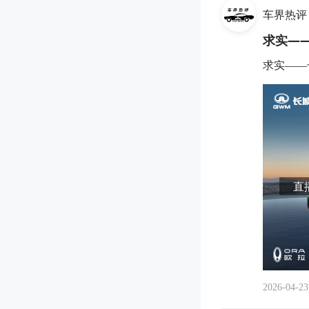
车界热评
求实—
求实——
直播
2026-04-23