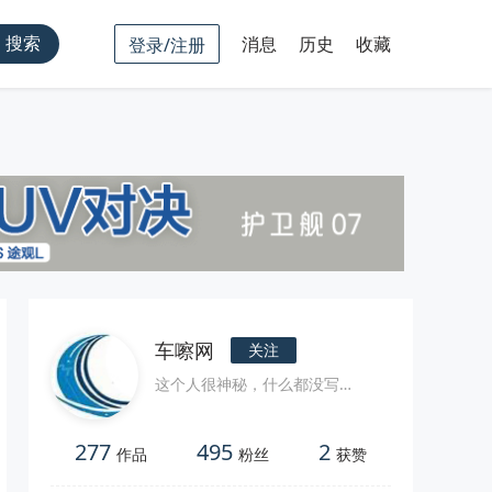
搜索
消息
历史
收藏
登录/注册
车嚓网
关注
这个人很神秘，什么都没写…
277
495
2
作品
粉丝
获赞