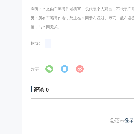
声明：本文由车嚓号作者撰写，仅代表个人观点，不代表车
另：所有车嚓号作者，禁止在本网发布诋毁、辱骂、散布谣
担，与本网无关。
标签:
分享:
评论.
0
您还未
登录