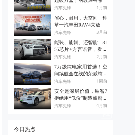
超级方盒子的敦煌答卷
1月前
汽车先锋
省心，耐用，大空间，种
草一汽丰田RAV4荣放
3月前
汽车先锋
能装、能躺、还智能！81
55芯片+方言语音，看全
能且优惠的全新荣放！
2月前
汽车先锋
7万级纯电家用首选！空
间续航全在线的荣威纯电
D6
1周前
汽车先锋
安全是深层价值，铂智7
拒绝用“低价”制造甜蜜陷
阱
4月前
汽车先锋
今日热点