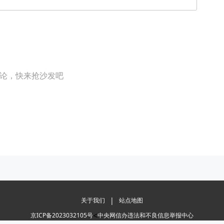
论，快来抢沙发吧
|
关于我们
站点地图
<
京ICP备2023032105号
中央网信办违法和不良信息举报中心