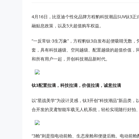
4月16日，比亚迪个性化品牌方程豹科技潮品SUV钛3正式
融贴息政策，以及5大超值购车权益。
“一反常钛·3生万象”，方程豹钛3自发布起便吸睛无数，凭借
套，具有科技越级、空间越级、配置越级的超值价值，同
和所有用户一起，开创科技潮品新时代。
钛3配置拉满，科技拉满，价值拉满，诚意拉满
以“星战美学”为设计灵感，钛3开创“科技潮品”新品类，以
合开发的灵鸢智能车载无人机系统，轻松实现随行好拍
“3舱”则是指电动前舱、生态座舱和便捷后舱。电动前舱