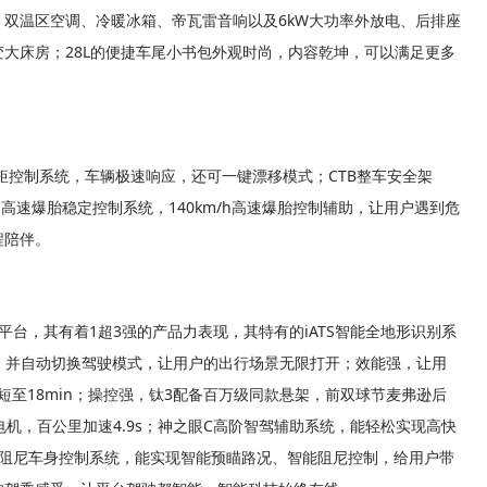
、双温区空调、冷暖冰箱、帝瓦雷音响以及6kW大功率外放电、后排座
大床房；28L的便捷车尾小书包外观时尚，内容乾坤，可以满足更多
能扭矩控制系统，车辆极速响应，还可一键漂移模式；CTB整车安全架
高速爆胎稳定控制系统，140km/h高速爆胎控制辅助，让用户遇到危
程陪伴。
+平台，其有着1超3强的产品力表现，其特有的iATS智能全地形识别系
别，并自动切换驾驶模式，让用户的出行场景无限打开；效能强，让用
间缩短至18min；操控强，钛3配备百万级同款悬架，前双球节麦弗逊后
电机，百公里加速4.9s；神之眼C高阶智驾辅助系统，能轻松实现高快
能阻尼车身控制系统，能实现智能预瞄路况、智能阻尼控制，给用户带