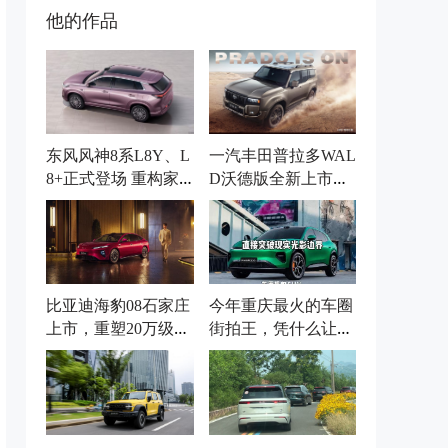
他的作品
东风风神8系L8Y、L
一汽丰田普拉多WAL
8+正式登场 重构家
D沃德版全新上市，
用新能源市场
机甲风格，硬核来
袭！
比亚迪海豹08石家庄
今年重庆最火的车圈
上市，重塑20万级家
街拍王，凭什么让三
轿价值天花板
类创作者集体服气