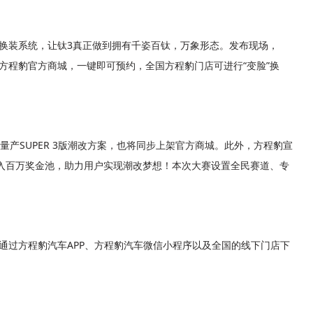
换装系统，让钛3真正做到拥有千姿百钛，万象形态。发布现场，
方程豹官方商城，一键即可预约，全国方程豹门店可进行“变脸”换
量产SUPER 3版潮改方案，也将同步上架官方商城。此外，方程豹宣
投入百万奖金池，助力用户实现潮改梦想！本次大赛设置全民赛道、专
通过方程豹汽车APP、方程豹汽车微信小程序以及全国的线下门店下