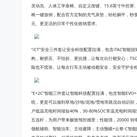
灵动岛、人体工学座椅、自定义按键、15.6英寸中控屏
椅一键放倒，配合官方定制的充气床垫，轻松躺平，秒变
元、更灵活的日常个性化收纳需求。
“iCT”安全三件套让安全科技配置拉满，包含iTAC智
构，耐挤压、不怕折、更抗撞，让每次出行都安心；TSC
险也不慌张。让每次行车主动被动都安全，安全守护全
“E+2C”智能三件套让智能科技配置拉满，包含智能EVO
统，更是可以做到草地/沙地/泥地/雪地等路况自动识
户低温充电时间缩短40%，30-80%SOC常温充电时
五连杆，为用户带来极致驾控感受；性能强，20000 转
领航辅助、智能泊车、主动避障；主动预瞄+云辇-C智