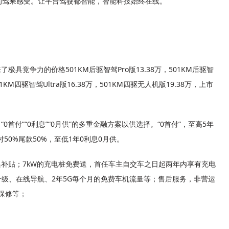
的驾乘感受。让平台驾驶都智能，智能科技始终在线。
极具竞争力的价格501KM后驱智驾Pro版13.38万，501KM后驱智
01KM四驱智驾Ultra版16.38万，501KM四驱无人机版19.38万，上市
0首付”“0利息”“0月供”的多重金融方案以供选择。“0首付”，至高5年
付50%尾款50%，至低1年0利息0月供。
换补贴；7kW的充电桩免费送，首任车主自交车之日起两年内享有充电
升级、在线导航、2年5G每个月的免费车机流量等；售后服务，非营运
身保修等；