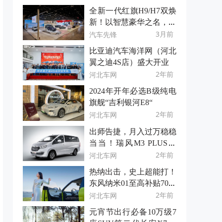
全新一代红旗H9/H7双焕
新！以智慧豪华之名，重
塑自主轿车标杆
3月前
汽车先锋
比亚迪汽车海洋网（河北
翼之迪4S店）盛大开业
2年前
河北车网
2024年开年必选B级纯电
旗舰“吉利银河E8“
2年前
河北车网
出师告捷，月入过万稳稳
当当！瑞风M3 PLUS伴
我实现创业梦
2年前
河北车网
热纳出击，史上超能打！
东风纳米01至高补贴7000
元
2年前
河北车网
元宵节出行必备10万级7