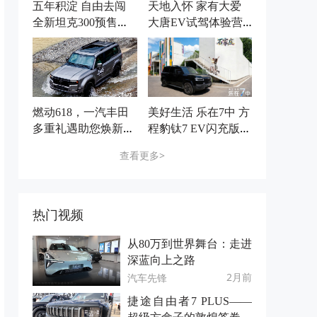
五年积淀 自由去闯
天地入怀 家有大爱
全新坦克300预售价2
大唐EV试驾体验营
5.98万元起
石家庄站圆满收官
燃动618，一汽丰田
美好生活 乐在7中 方
多重礼遇助您焕新出
程豹钛7 EV闪充版上
发
市品鉴会 石家庄站
查看更多>
圆满收官
热门视频
从80万到世界舞台：走进
深蓝向上之路
2月前
汽车先锋
捷途自由者7 PLUS——