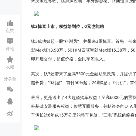
来灵敏过弯轻、丝滑操控顺、车身姿态稳、路面适应强
钛3惊喜上市，权益给到位，0元也能购
点赞
钛3成功掀起一股“科潮风”，并带来3重惊喜。首先，带来了
评论
驾Max版13.98万，501KM四驱智驾Max版15.38万，5
即开启交付，超值价格，全民享闭眼入。
收藏
其次，钛3还带来了至高5500元金融贴息政策，并提供了“
分享至
超长贷；“0利息”，首付50%起，24期0息；“0月供”，首
最后，更是送出了4大超值购车权益！至高6000元的置
桩基础安装服务权益；智慧互联服务，包括终身的OTA
车辆长达6年或15万公里的整车包修，“三电”系统的终