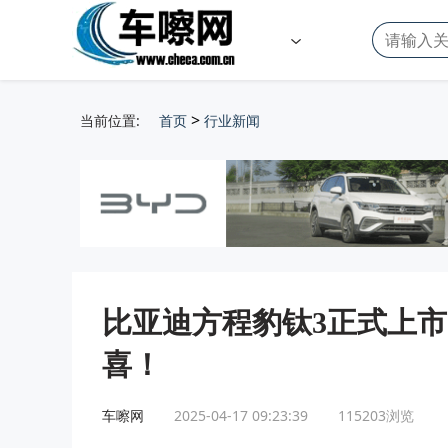
>
当前位置:
首页
行业新闻
比亚迪方程豹钛3正式上市，
喜！
车嚓网
2025-04-17 09:23:39
115203
浏览