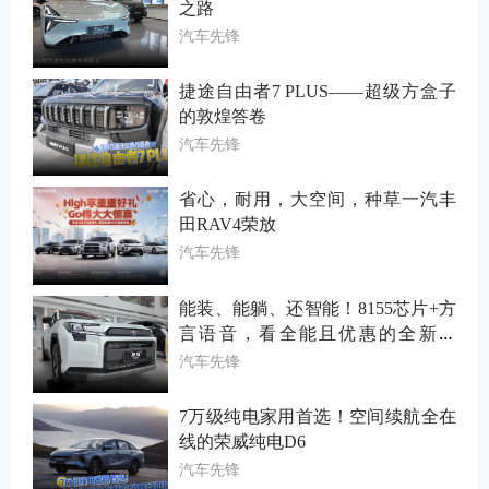
之路
汽车先锋
捷途自由者7 PLUS——超级方盒子
的敦煌答卷
汽车先锋
省心，耐用，大空间，种草一汽丰
田RAV4荣放
汽车先锋
能装、能躺、还智能！8155芯片+方
言语音，看全能且优惠的全新荣
放！
汽车先锋
7万级纯电家用首选！空间续航全在
线的荣威纯电D6
汽车先锋