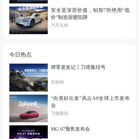
安全是深层价值，铂智7拒绝用“低
价”制造甜蜜陷阱
汽车先锋
今日热点
肆零老友记丨刀塔集结号
车嚓网
“向美好出发”风云A9全球上市发布
会
飞驰聚场
MG 07预售发布会