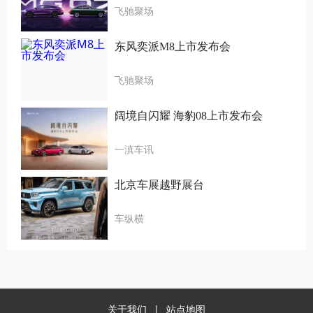
飞驰聚场
东风奕派M8上市发布会
飞驰聚场
阔境自闪耀 海豹08上市发布会
一滇车讯
北京车展越野展台
车纵横
关于我们
|
站点地图