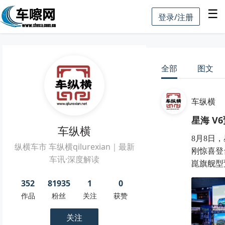
☰
登录/注册
全部
图文
车纵横
星海 V
车纵横
8月8日
纵横车市 车纵横qilurexian｜最新
刚惊喜登
车讯·深度解读
崑旗舰型预
352
81935
1
0
作品
粉丝
关注
获赞
关注