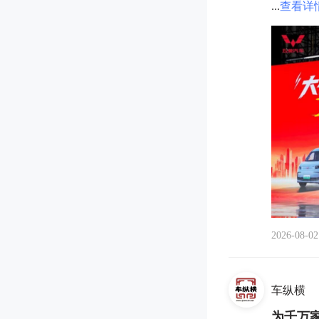
...
查看详
2026-08-02
车纵横
为千万家