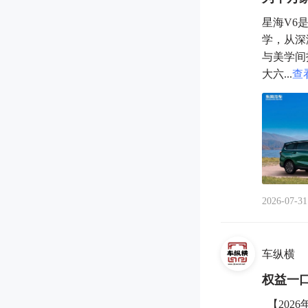
星海V6
学，从深
与美学间
大六...
查
2026-07-31
车纵横
权益一口
【202