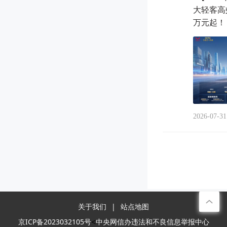
大轻客高
万元起！ 
2026-07-31
关于我们
|
站点地图
<
京ICP备2023032105号
中央网信办违法和不良信息举报中心