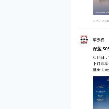
2026-08-08
车纵横
深蓝 S
8月6日，
下订即享
度全面跃