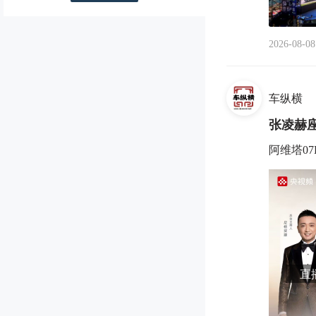
2026-08-08
车纵横
张凌赫座
阿维塔0
直播