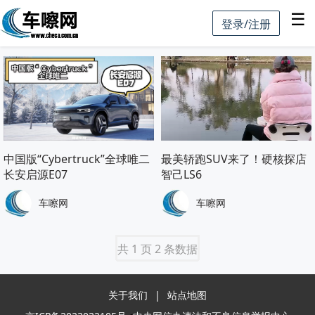
☰
登录/注册
中国版“Cybertruck”全球唯二
最美轿跑SUV来了！硬核探店
长安启源E07
智己LS6
车嚓网
车嚓网
共 1 页 2 条数据
关于我们
|
站点地图