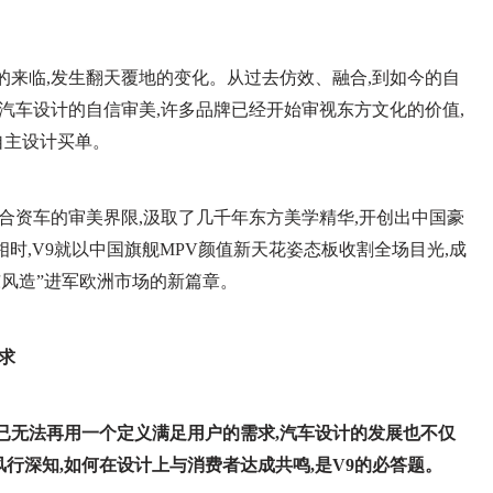
的来临,发生翻天覆地的变化。从过去仿效、融合,到如今的自
入汽车设计的自信审美,许多品牌已经开始审视东方文化的价值,
自主设计买单。
往合资车的审美界限,汲取了几千年东方美学精华,开创出中国豪
时,V9就以中国旗舰MPV颜值新天花姿态板收割全场目光,成
东风造”进军欧洲市场的新篇章。
求
已
无法再
用一个定义满足
用户
的
需求,
汽车设计的发展也不仅
行深知,
如何在设计上
与消费者达成共鸣,是
V9
的必答题。