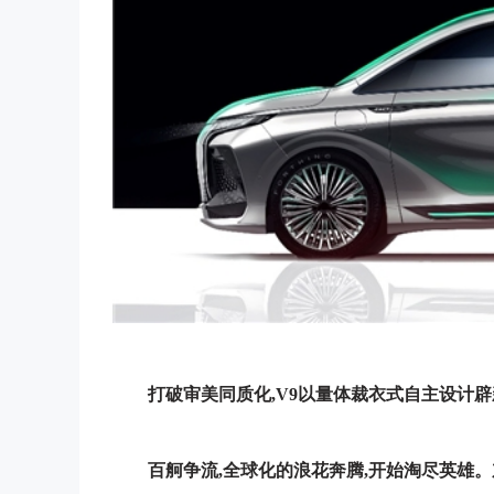
打破审美同质化,
V9
以
量体裁衣式
自主设计
辟
百舸争流,
全球
化的浪花奔腾,开始淘尽英雄。