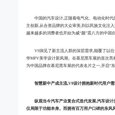
中国的汽车设计,正随着电气化、电动化时代
主创新,从合资品牌的大众审美,到以民族文化注
越来越多的消费者也开始为威“颜”震八方的中国
V9洞见了新主流人群的深层需求,颠覆了以
华MPV美学设计新风潮。在慕尼黑车展的首次亮相
为中国品牌在慕尼黑车展的代表名片之一,开启“
智慧新中产成主流,
V9
设计
拥抱新
时代
用户需
纵观当今汽车产业
复合式迭代
发展
,汽车设计
仅局限于功能本身
。
而
拥有百万
用户
口碑的东风风