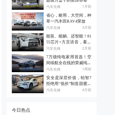
超级方盒子的敦煌答卷
1月前
汽车先锋
省心，耐用，大空间，种
草一汽丰田RAV4荣放
3月前
汽车先锋
能装、能躺、还智能！81
55芯片+方言语音，看全
能且优惠的全新荣放！
2月前
汽车先锋
7万级纯电家用首选！空
间续航全在线的荣威纯电
D6
1周前
汽车先锋
安全是深层价值，铂智7
拒绝用“低价”制造甜蜜陷
阱
4月前
汽车先锋
今日热点