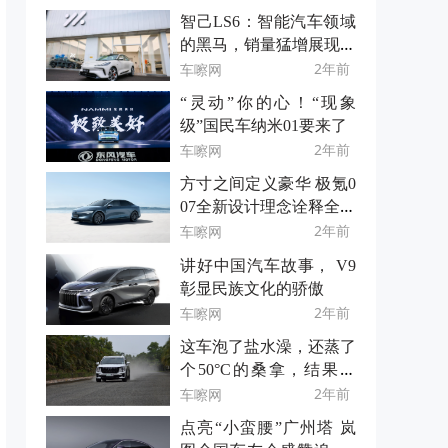
智己LS6：智能汽车领域
的黑马，销量猛增展现超
强实力
2年前
车嚓网
“灵动”你的心！“现象
级”国民车纳米01要来了
2年前
车嚓网
方寸之间定义豪华 极氪0
07全新设计理念诠释全新
豪华纯电内饰风格
2年前
车嚓网
讲好中国汽车故事， V9
彰显民族文化的骄傲
2年前
车嚓网
这车泡了盐水澡，还蒸了
个50°C的桑拿，结果竟
然……
2年前
车嚓网
点亮“小蛮腰”广州塔 岚