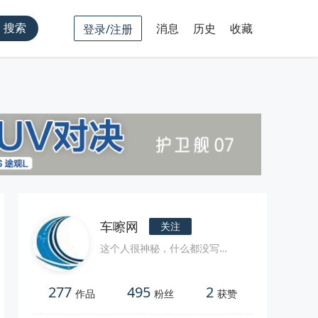
搜索
消息
历史
收藏
登录/注册
车嚓网
关注
这个人很神秘，什么都没写…
277
495
2
作品
粉丝
获赞