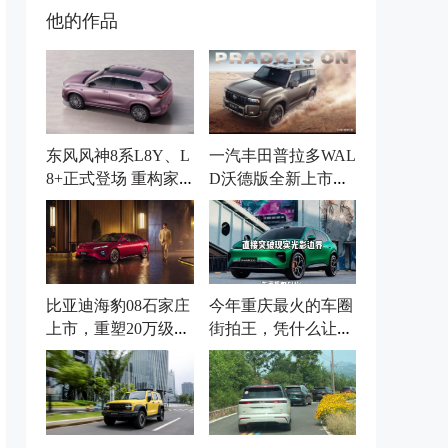
他的作品
东风风神8系L8Y、L
一汽丰田普拉多WAL
8+正式登场 重构家
D沃德版全新上市，
用新能源市场
机甲风格，硬核来
袭！
比亚迪海豹08石家庄
今年重庆最火的车圈
上市，重塑20万级家
街拍王，凭什么让三
轿价值天花板
类创作者集体服气