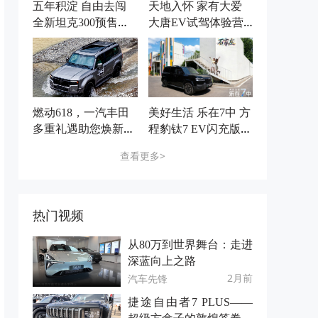
五年积淀 自由去闯
天地入怀 家有大爱
全新坦克300预售价2
大唐EV试驾体验营
5.98万元起
石家庄站圆满收官
燃动618，一汽丰田
美好生活 乐在7中 方
多重礼遇助您焕新出
程豹钛7 EV闪充版上
发
市品鉴会 石家庄站
查看更多>
圆满收官
热门视频
从80万到世界舞台：走进
深蓝向上之路
2月前
汽车先锋
捷途自由者7 PLUS——