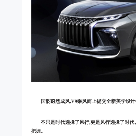
国韵
蔚然成风
,
V
9
乘风而上
提交全新美学设计
不只是时代选择了风行,更是风行选择了时代
把握。