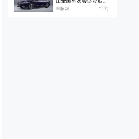
图全国车友会盛赞追光P
HEV
2年前
车嚓网