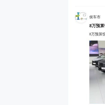
侯车市
8万预
8万预算