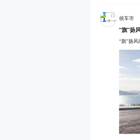
侯车市
“旗”扬
“旗”扬风雨