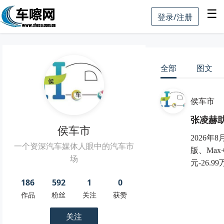
☰
登录/注册
全部
图文
侯车市
张凌赫助
侯车市
2026年
一个资深汽车媒体人眼中的汽车市
版、Max
场
元-26.
186
592
1
0
作品
粉丝
关注
获赞
关注