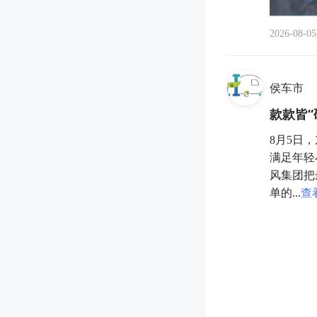
2026-08-05
侯车市
款款皆“
8月5日
满足年轻
风集团把
单的...
查