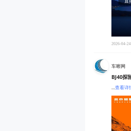
直播
2026-04-24
车嚓网
BJ40
...
查看详