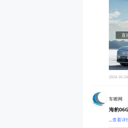
直播
2024-10-24
车嚓网
海豹06
...
查看详