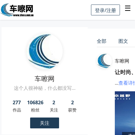
☰
登录/注册
全部
图文
车嚓网
让时尚
车嚓网
...
查看详
这个人很神秘，什么都没写…
277
106826
2
2
作品
粉丝
关注
获赞
关注