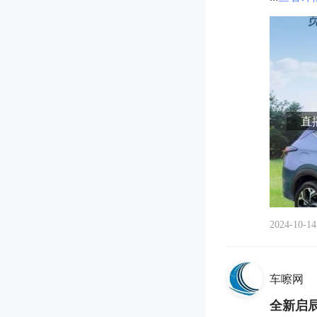
直播
2024-10-14
车嚓网
全新启辰