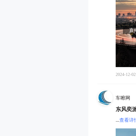
直播
2024-12-02
车嚓网
东风奕
...
查看详