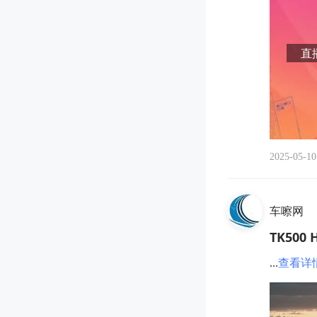
直播
2025-05-10
车嚓网
TK500
...
查看详