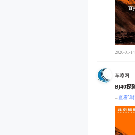
直播
2026-01-14
车嚓网
BJ40
...
查看详