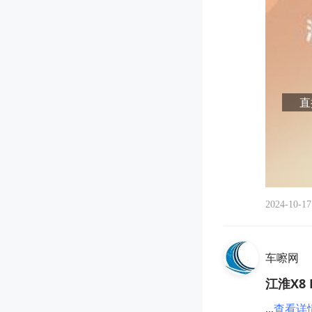
直播
2024-10-17
车嚓网
江淮X8
...
查看详