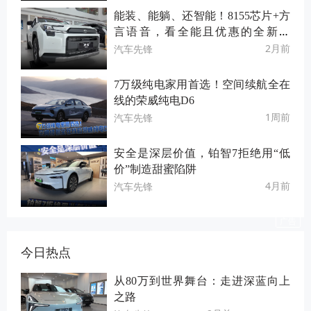
能装、能躺、还智能！8155芯片+方
言语音，看全能且优惠的全新荣
放！
2月前
汽车先锋
7万级纯电家用首选！空间续航全在
线的荣威纯电D6
1周前
汽车先锋
安全是深层价值，铂智7拒绝用“低
价”制造甜蜜陷阱
4月前
汽车先锋
今日热点
从80万到世界舞台：走进深蓝向上
之路