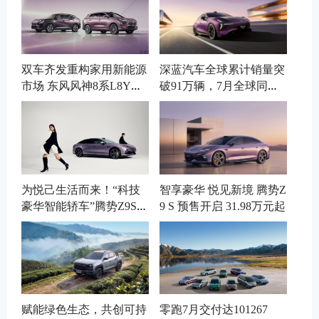
双车齐发重构家用新能源
深蓝汽车全球累计销量突
市场 东风风神8系L8Y、
破91万辆，7月全球同比
L8+正式登场
增长7.52%
为悦己生活而来！“科技
智享豪华 悦见新境 腾势Z
豪华智能轿车”腾势Z9S开
9 S 预售开启 31.98万元起
启预售
赋能绿色生态，共创可持
零跑7月交付达101267