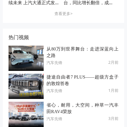
续未来 上汽大通正式发
台，同比增长翻倍，成首
布2025 ESG报告
个月销十万新势力
查看更多>
热门视频
从80万到世界舞台：走进深蓝向上
之路
2月前
汽车先锋
捷途自由者7 PLUS——超级方盒子
的敦煌答卷
1月前
汽车先锋
省心，耐用，大空间，种草一汽丰
田RAV4荣放
3月前
汽车先锋