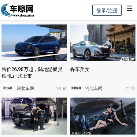
☰
登录/注册
售价26.98万起，陆地游艇昊
香车美女
铂HL正式上市
河北车网
1年前
河北车网
2年前