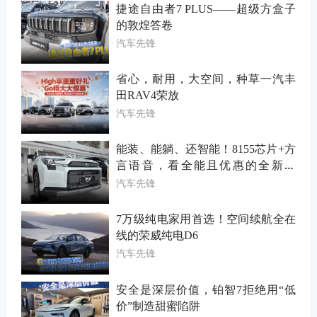
捷途自由者7 PLUS——超级方盒子
的敦煌答卷
汽车先锋
省心，耐用，大空间，种草一汽丰
田RAV4荣放
汽车先锋
能装、能躺、还智能！8155芯片+方
言语音，看全能且优惠的全新荣
放！
汽车先锋
7万级纯电家用首选！空间续航全在
线的荣威纯电D6
汽车先锋
安全是深层价值，铂智7拒绝用“低
价”制造甜蜜陷阱