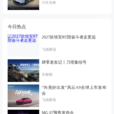
汽车先锋
今日热点
2027款埃安RT陪奋斗者走更远
飞驰聚场
肆零老友记丨刀塔集结号
车嚓网
“向美好出发”风云A9全球上市发布
会
飞驰聚场
MG 07预售发布会