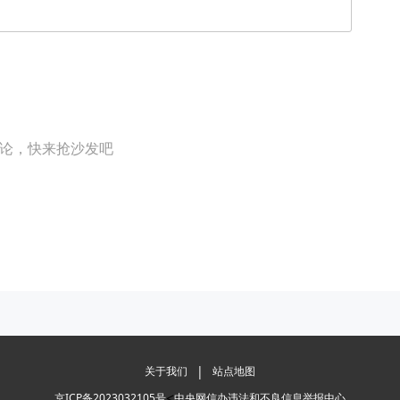
论，快来抢沙发吧
|
关于我们
站点地图
<
京ICP备2023032105号
中央网信办违法和不良信息举报中心