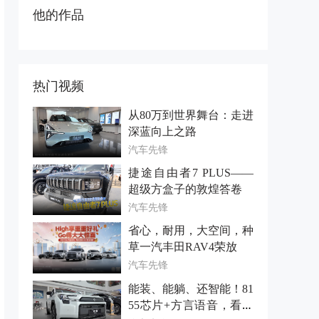
他的作品
热门视频
从80万到世界舞台：走进
深蓝向上之路
汽车先锋
捷途自由者7 PLUS——
超级方盒子的敦煌答卷
汽车先锋
省心，耐用，大空间，种
草一汽丰田RAV4荣放
汽车先锋
能装、能躺、还智能！81
55芯片+方言语音，看全