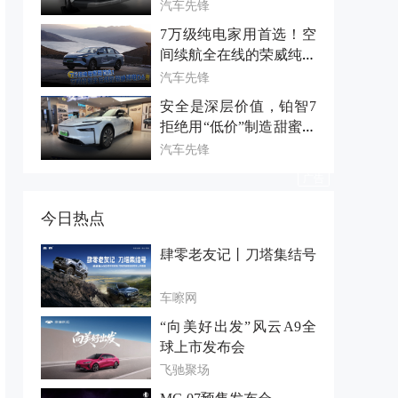
能且优惠的全新荣放！
汽车先锋
7万级纯电家用首选！空
间续航全在线的荣威纯电
D6
汽车先锋
安全是深层价值，铂智7
拒绝用“低价”制造甜蜜陷
阱
汽车先锋
今日热点
肆零老友记丨刀塔集结号
车嚓网
“向美好出发”风云A9全
球上市发布会
飞驰聚场