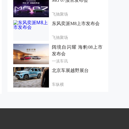
MG 07预售发布会
飞驰聚场
东风奕派M8上市发布会
飞驰聚场
阔境自闪耀 海豹08上市
发布会
一滇车讯
北京车展越野展台
车纵横